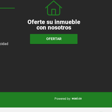
Oferte su inmueble
con nosotros
OFERTAR
acidad
wasi.co
Powered by: