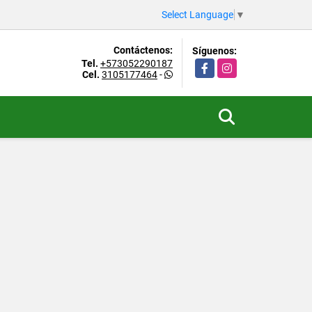
Select Language
▼
Contáctenos:
Síguenos:
Tel.
+573052290187
Facebook
Instagram
Cel.
3105177464
-