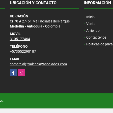
UBICACIÓN Y CONTACTO
INFORMACIÓN
UBICACIÓN
Inicio
Cr 70 # 27- 51 Mall Rosales del Parque
Venta
Medellín - Antioquia - Colombia
Arriendo
MÓVIL
Contáctenos
3105177464
Políticas de priv
TELÉFONO
+573052290187
EMAIL
comercial@valenciayasociados.com
Facebook
Instagram
os.