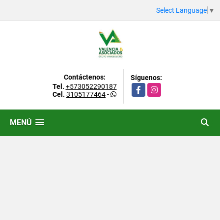
Select Language
▼
Contáctenos:
Síguenos:
Tel.
+573052290187
Facebook
Instagram
Cel.
3105177464
-
MENÚ