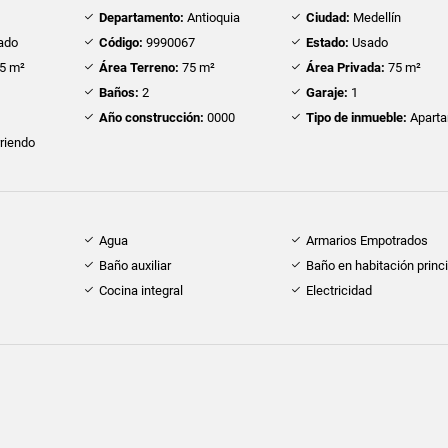
Departamento:
Antioquia
Ciudad:
Medellín
ado
Código:
9990067
Estado:
Usado
5 m²
Área Terreno:
75 m²
Área Privada:
75 m²
Baños:
2
Garaje:
1
Año construcción:
0000
Tipo de inmueble:
Apart
riendo
Agua
Armarios Empotrados
Baño auxiliar
Baño en habitación princi
Cocina integral
Electricidad