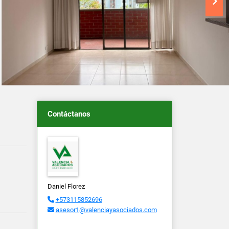
Contáctanos
Daniel Florez
+573115852696
asesor1@valenciayasociados.com