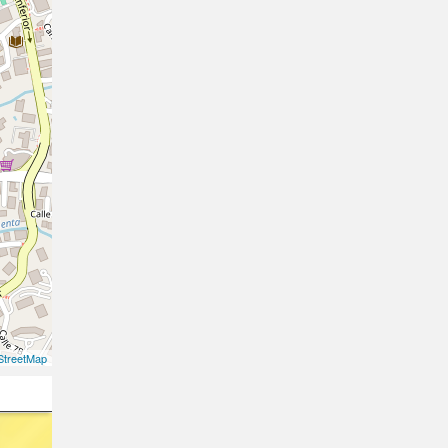
treetMap