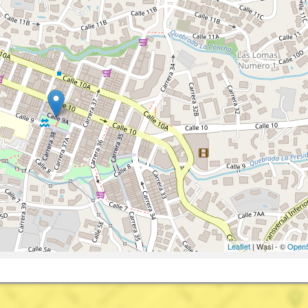
Leaflet
| Wasi - ©
OpenS