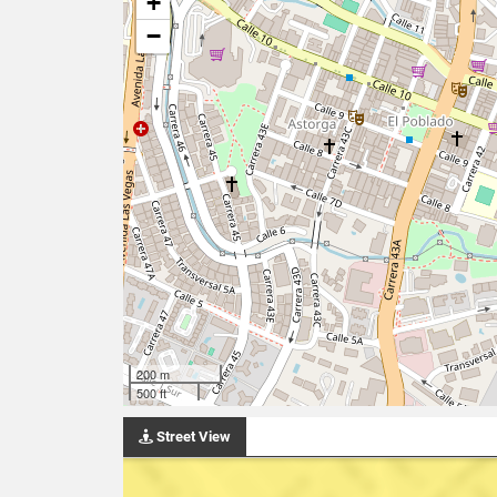
+
−
200 m
500 ft
Street View