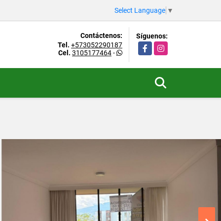
Select Language
▼
Contáctenos:
Síguenos:
Tel.
+573052290187
Facebook
Instagram
Cel.
3105177464
-