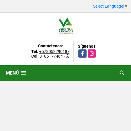
Select Language
▼
Contáctenos:
Síguenos:
Tel.
+573052290187
Facebook
Instagram
Cel.
3105177464
-
MENÚ