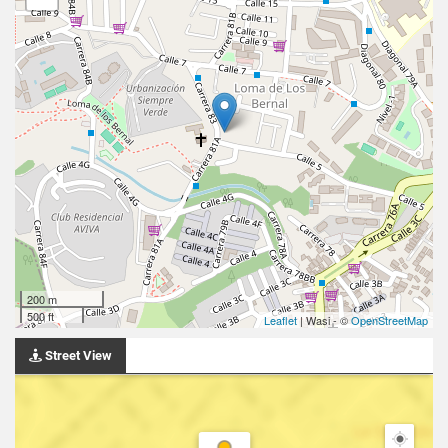
200 m
500 ft
Leaflet
| Wasi - ©
OpenStreetMap
Street View