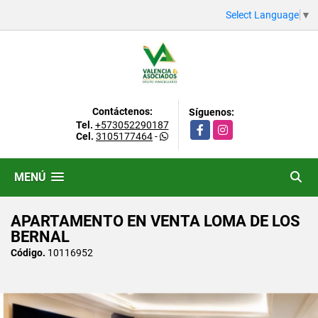
Select Language
▼
Contáctenos:
Síguenos:
Tel.
+573052290187
Facebook
Instagram
Cel.
3105177464
-
MENÚ
APARTAMENTO EN VENTA LOMA DE LOS
BERNAL
Código.
10116952