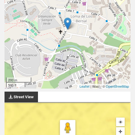
200 m
500 ft
Leaflet
| Wasi - ©
OpenStreetMap
Street View