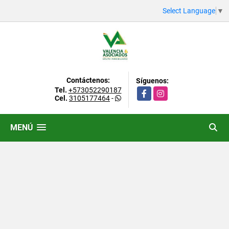
Select Language
▼
Contáctenos:
Síguenos:
Tel.
+573052290187
Facebook
Instagram
Cel.
3105177464
-
MENÚ