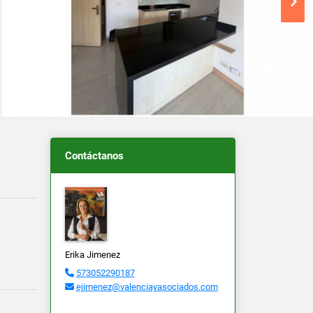
Contáctanos
Erika Jimenez
573052290187
ejimenez@valenciayasociados.com