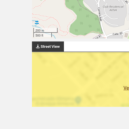
200 m
500 ft
Street View
Ve