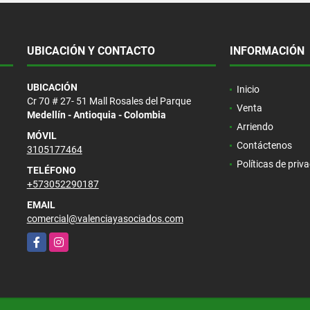
UBICACIÓN Y CONTACTO
INFORMACIÓN
UBICACIÓN
Inicio
Cr 70 # 27- 51 Mall Rosales del Parque
Venta
Medellín - Antioquia - Colombia
Arriendo
MÓVIL
Contáctenos
3105177464
Políticas de priv
TELÉFONO
+573052290187
EMAIL
comercial@valenciayasociados.com
Facebook
Instagram