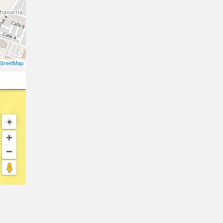
treetMap