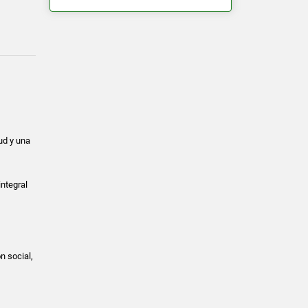
ud y una
integral
n social,