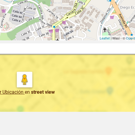
Leaflet
| Wasi - ©
OpenS
r Ubicación
en
street view