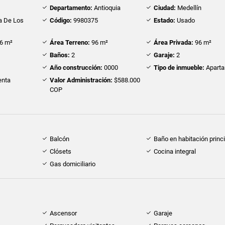
Departamento:
Antioquia
Ciudad:
Medellín
 De Los
Código:
9980375
Estado:
Usado
6 m²
Área Terreno:
96 m²
Área Privada:
96 m²
Baños:
2
Garaje:
2
Año construcción:
0000
Tipo de inmueble:
Apart
nta
Valor Administración:
$588.000
COP
Balcón
Baño en habitación princi
Clósets
Cocina integral
Gas domiciliario
Ascensor
Garaje