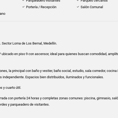
Parqueadero visitantes
Parques cercanos
Portería / Recepción
Salón Comunal
cano
 Sector Loma de Los Bernal, Medellín.
 ubicado en piso 9 con ascensor, ideal para quienes buscan comodidad, amplit
nes, la principal con baño y vestier, baño social, estudio, sala comedor, cocina 
as independiente. Espacios bien distribuidos, iluminados y funcionales.
 y cuarto útil.
rada con portería 24 horas y completas zonas comunes: piscina, gimnasio, saló
erdes y parqueadero de visitantes.