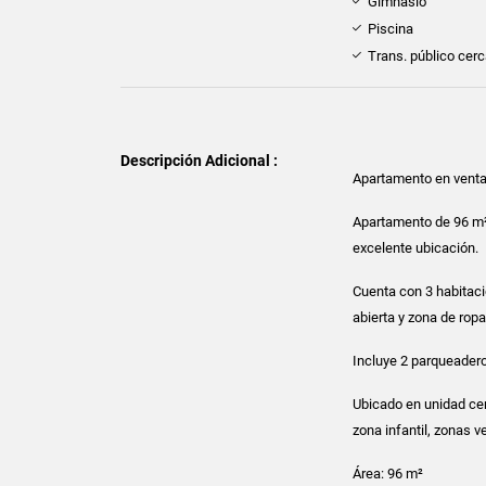
Gimnasio
Piscina
Trans. público cer
Descripción Adicional :
Apartamento en venta.
Apartamento de 96 m²
excelente ubicación.
Cuenta con 3 habitacio
abierta y zona de rop
Incluye 2 parqueaderos
Ubicado en unidad cer
zona infantil, zonas v
Área: 96 m²