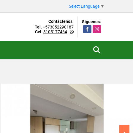
Select Language
▼
Contáctenos:
Síguenos:
Tel.
+573052290187
Facebook
Instagram
Cel.
3105177464
-