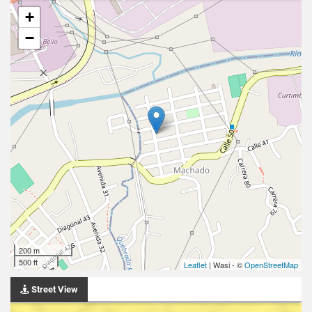
+
−
200 m
500 ft
Leaflet
| Wasi - ©
OpenStreetMap
Street View