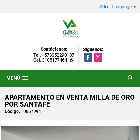
Select Language
▼
Contáctenos:
Síguenos:
Tel.
+573052290187
Facebook
Instagram
Cel.
3105177464
-
MENÚ
APARTAMENTO EN VENTA MILLA DE ORO
POR SANTAFÉ
Código.
10067994