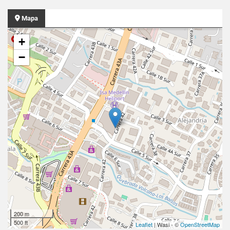
Mapa
+
−
200 m
500 ft
Leaflet
| Wasi - ©
OpenStreetMap