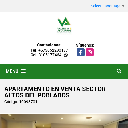
Select Language
▼
Contáctenos:
Síguenos:
Tel.
+573052290187
Facebook
Instagram
Cel.
3105177464
-
MENÚ
APARTAMENTO EN VENTA SECTOR
ALTOS DEL POBLADOS
Código.
10093701