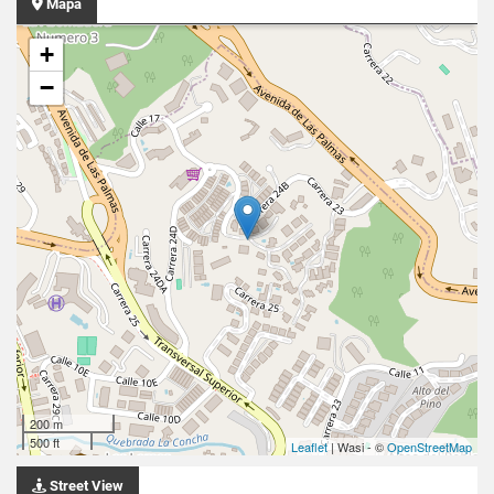
Mapa
+
−
200 m
500 ft
Leaflet
| Wasi - ©
OpenStreetMap
Street View