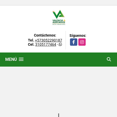
Contáctenos:
Síguenos:
Tel.
+573052290187
Facebook
Instagram
Cel.
3105177464
-
MENÚ