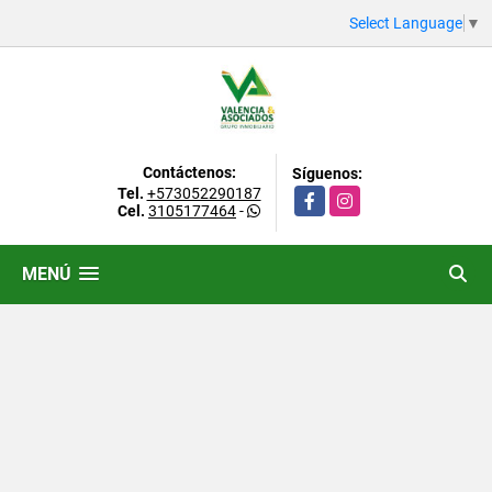
Select Language
▼
Contáctenos:
Síguenos:
Tel.
+573052290187
Facebook
Instagram
Cel.
3105177464
-
MENÚ