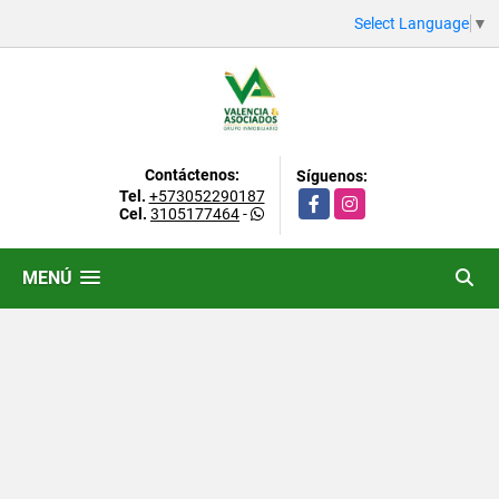
Select Language
▼
Contáctenos:
Síguenos:
Tel.
+573052290187
Facebook
Instagram
Cel.
3105177464
-
MENÚ