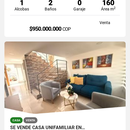
1
2
0
160
2
Alcobas
Baños
Garaje
Área m
Venta
$950.000.000
COP
CASA
VENTA
SE VENDE CASA UNIFAMILIAR EN…