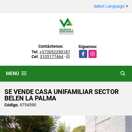
Select Language
▼
Contáctenos:
Síguenos:
Tel.
+573052290187
Facebook
Instagram
Cel.
3105177464
-
MENÚ
SE VENDE CASA UNIFAMILIAR SECTOR
BELEN LA PALMA
Código.
9754590