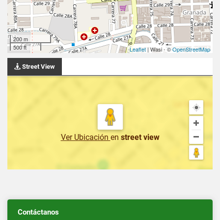
200 m
500 ft
Leaflet
| Wasi - ©
OpenStreetMap
Street View
Ver Ubicación
en
street view
Contáctanos