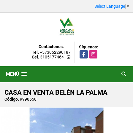
Select Language
▼
Contáctenos:
Síguenos:
Tel.
+573052290187
Facebook
Instagram
Cel.
3105177464
-
MENÚ
CASA EN VENTA BELÉN LA PALMA
Código.
9998658