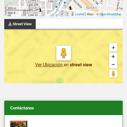
200 m
500 ft
Leaflet
| Wasi - ©
OpenStreetMap
Street View
Ver Ubicación
en
street view
Contáctanos