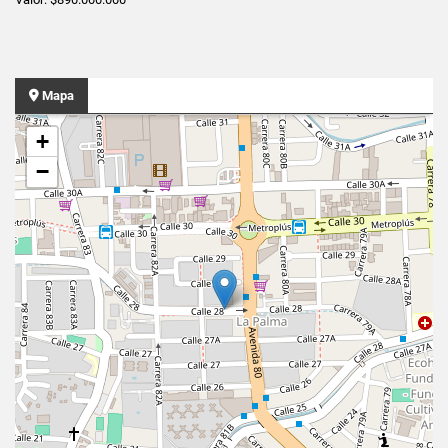
Mapa
+
−