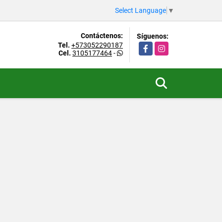
Select Language
▼
Contáctenos:
Síguenos:
Tel.
+573052290187
Facebook
Instagram
Cel.
3105177464
-