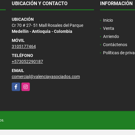
UBICACIÓN Y CONTACTO
INFORMACIÓN
UBICACIÓN
Inicio
Cr 70 # 27- 51 Mall Rosales del Parque
Venta
Medellín - Antioquia - Colombia
Arriendo
MÓVIL
Contáctenos
3105177464
Políticas de priv
TELÉFONO
+573052290187
EMAIL
comercial@valenciayasociados.com
Facebook
Instagram
os.