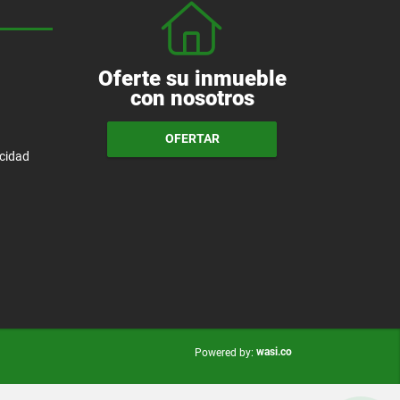
Oferte su inmueble
con nosotros
OFERTAR
acidad
wasi.co
Powered by: