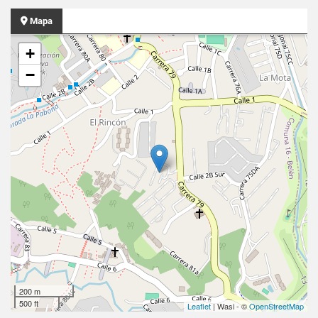
Mapa
+
−
200 m
500 ft
Leaflet
| Wasi - ©
OpenStreetMap