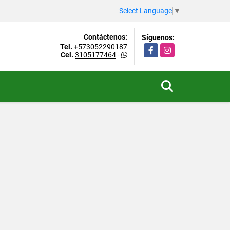
Select Language
▼
Contáctenos:
Síguenos:
Tel.
+573052290187
Facebook
Instagram
Cel.
3105177464
-