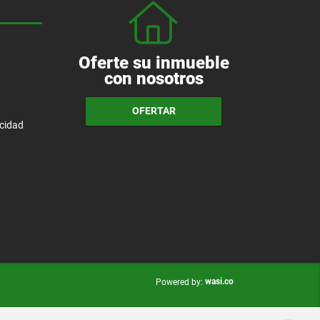
Oferte su inmueble
con nosotros
OFERTAR
acidad
wasi.co
Powered by: