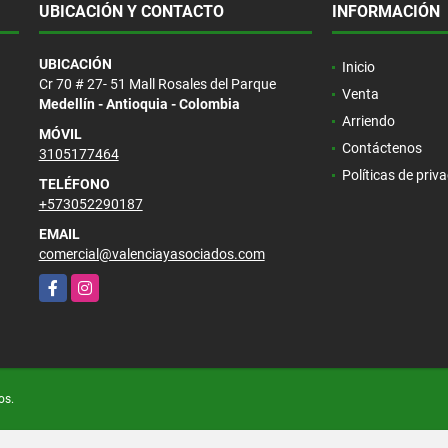
UBICACIÓN Y CONTACTO
INFORMACIÓN
UBICACIÓN
Inicio
Cr 70 # 27- 51 Mall Rosales del Parque
Venta
Medellín - Antioquia - Colombia
Arriendo
MÓVIL
Contáctenos
3105177464
Políticas de priv
TELÉFONO
+573052290187
EMAIL
comercial@valenciayasociados.com
Facebook
Instagram
os.