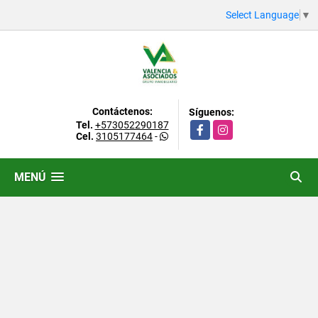
Select Language
▼
Contáctenos:
Síguenos:
Tel.
+573052290187
Facebook
Instagram
Cel.
3105177464
-
MENÚ