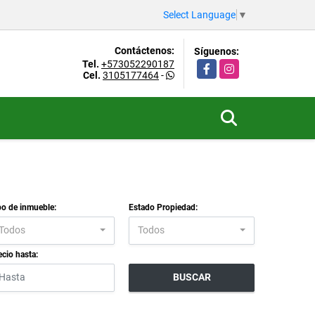
Select Language
▼
Contáctenos:
Síguenos:
Tel.
+573052290187
Facebook
Instagram
Cel.
3105177464
-
po de inmueble:
Estado Propiedad:
Todos
Todos
ecio hasta:
BUSCAR