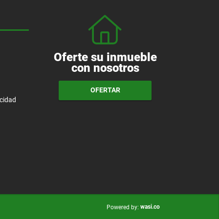
Oferte su inmueble
con nosotros
OFERTAR
acidad
wasi.co
Powered by: