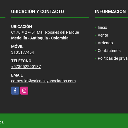
UBICACIÓN Y CONTACTO
INFORMACIÓN
UBICACIÓN
Inicio
Cr 70 # 27- 51 Mall Rosales del Parque
Venta
Medellín - Antioquia - Colombia
Arriendo
MÓVIL
Contáctenos
3105177464
Políticas de priv
TELÉFONO
+573052290187
EMAIL
comercial@valenciayasociados.com
Facebook
Instagram
os.