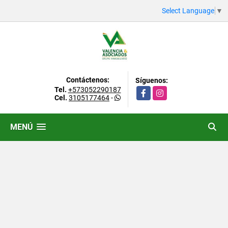
Select Language
▼
Contáctenos:
Síguenos:
Tel.
+573052290187
Facebook
Instagram
Cel.
3105177464
-
MENÚ