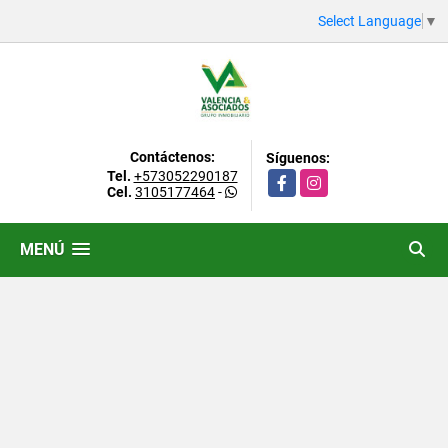
Select Language
▼
Contáctenos:
Síguenos:
Tel.
+573052290187
Facebook
Instagram
Cel.
3105177464
-
MENÚ