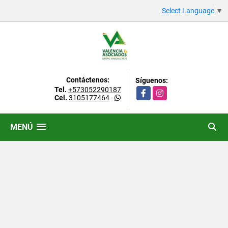
Select Language
▼
Contáctenos:
Síguenos:
Tel.
+573052290187
Facebook
Instagram
Cel.
3105177464
-
MENÚ